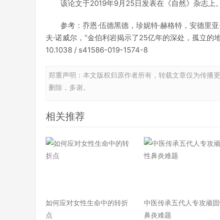
该论文于2019年9月25日发表在《自然》杂志上
参考：乔恩·伍德黑德，珍妮特·赫格特，安德里亚·
夫·诺威尔，“金伯利岩揭示了25亿年的深处，孤立的地
10.1038 / s41586-019-1574-8
郑重声明：本文版权归原作者所有，转载文章仅为传播
删除，多谢。
相关推荐
如何应对女性生命中的转折
中医传承五代人专攻顽固
点
鼻炎难题