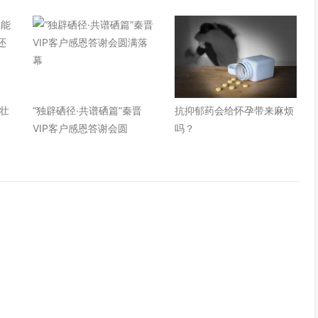
壮
“独辟硒径·共谱硒篇”秦晋
抗抑郁药会给怀孕带来麻烦
VIP客户感恩答谢会圆
吗？