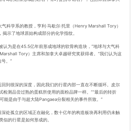
气科学系的教授，亨利·马歇尔·托里（Henry Marshall Tory）
成果，揭示了地球原始构成部分的化学指纹。
认为是在45.5亿年前形成地球的软骨构造块，”地球与大气科
 Marshall Tory）主席和加拿大卓越研究奖获得者。“我们认为这
号。”
返回到很深的深度，因此我们的行星内部一直在不断循环。皮尔
试检测品尝过熟的蛋糕所使用的面粉品牌一样。”“最后的转折
能是由于与超大陆Pangaea分裂相关的事件所致。”
料深处孤立的区域正在融化，数十亿年的构造板块再利用仍未触
类似的行星是如何形成的。