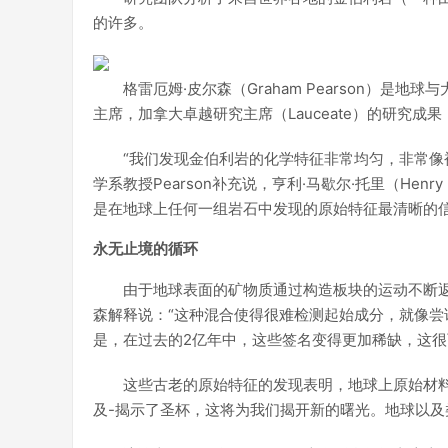
的许多。
格雷厄姆·皮尔森（Graham Pearson）是地球与大
主席，加拿大卓越研究主席（Lauceate）的研究
“我们发现金伯利岩的化学特征非常均匀，非常像被
学系教授Pearson补充说，亨利·马歇尔·托里（Henry
是在地球上任何一组岩石中发现的原始特征最清晰的信
永无止境的循环
由于地球表面的矿物质通过构造板块的运动不断
森解释说：“这种混合使得很难检测起始成分，就像尝
是，在过去的2亿年中，这些签名变得更加稀缺，这很可
这些古老的原始特征的发现表明，地球上原始材
及-揭示了圣杯，这将为我们揭开新的曙光。地球以及