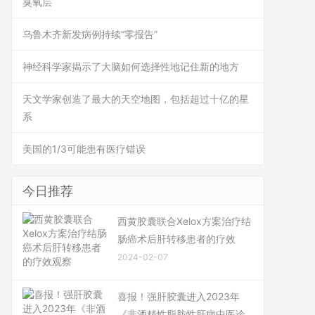
臭氧层
乌鲁木齐新发病例持续“零报告”
神经科学家揭示了大脑如何选择性地记住新的地方
天文学家创造了最大的天空地图，包括超过十亿的星
系
美国的1/3可能患有医疗错误
今日推荐
西黄胶囊联合Xelox方案治疗结
肠癌术后肝转移患者的疗效
2024-02-07
喜报！强肝胶囊进入2023年
《非酒精性脂肪性肝病中医诊