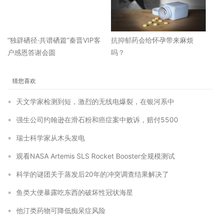
“独辟硒径·共谱硒篇”秦晋VIP客
抗抑郁药会给怀孕带来麻烦
户感恩答谢会圆
吗？
猜您喜欢
天文学家检测到短，激烈的无线电爆裂，在银河系中
强生公司约翰逊在滑石粉和癌症案中败诉，赔付5500
瑞士科学家从木头发电
观看NASA Artemis SLS Rocket Booster全规模测试
科学的谜团关于蒸发后20年的冲突调查结果解决了
鱼类大便暴露吃东西的破坏性冠状海星
他汀类药物可降低痴呆症风险