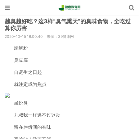
越臭越好吃？这3样“臭气熏天”的臭味食物，全吃过
算你厉害
2020-10-15 16:00:40
来源：39健康网
螺蛳粉
臭豆腐
自诞生之日起
就注定成为焦点
虽说臭
九叔我一样逃不过这劫
留在唇齿间的香味