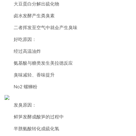
大豆蛋白分解出硫化物
卤水发酵产生粪臭素
二者挥发至空气中就会产生臭味
好吃原因：
经过高温油炸
氨基酸与糖类发生美拉德反应
臭味减轻、香味提升
No2 螺蛳粉
发臭原因：
鲜笋发酵成酸笋的过程中
半胱氨酸转化成硫化氢