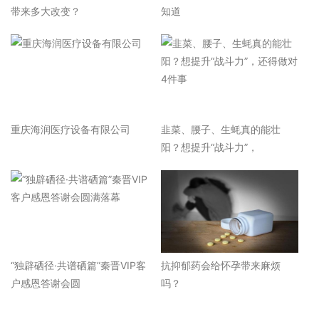
带来多大改变？
知道
重庆海润医疗设备有限公司
韭菜、腰子、生蚝真的能壮
阳？想提升“战斗力”，
“独辟硒径·共谱硒篇”秦晋VIP客
抗抑郁药会给怀孕带来麻烦
户感恩答谢会圆
吗？