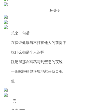
坏处↓
总之一句话
在保证健康与不打扰他人的前提下
吃什么都是个人选择
犹记得那次写稿写到窒息的夜晚
一碗螺蛳粉曾狠狠地慰藉我灵魂
但...
-完-