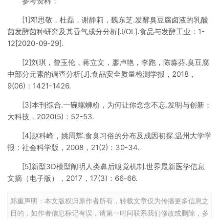
参考资料：
[1]邓思敬，杜磊，谢静莉，魏东芝.发酵臭豆腐卤液的乳酸
菌发酵菌种研究及其香气成分分析[J/OL].食品与发酵工业：1-
12[2020-09-29].
[2]刘琪，曾玉伦，蒋立文，廖卢艳，李跑，陈淼芬.臭豆腐
中部分元素的调查分析[J].食品安全质量检测学报，2018，
9(06)：1421-1426.
[3]本刊综合.一碗螺蛳粉，为何让你念念不忘.发明与创新：
大科技，2020(5)：52-53.
[4]赵科峰，姚周辉.食臭习俗的分布及成因初探.温州大学学
报：社会科学版，2008，21(2)：30-34.
[5]新型3D模型阐明人类鼻后嗅觉机制.世界最新医学信息
文摘（电子版），2017，17(3)：66-66.
郑重声明：本文版权归原作者所有，转载文章仅为传播更多信息之
目的，如作者信息标记有误，请第一时间联系我们修改或删除，多