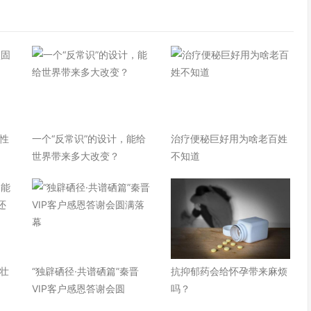
性
一个“反常识”的设计，能给
治疗便秘巨好用为啥老百姓
世界带来多大改变？
不知道
壮
“独辟硒径·共谱硒篇”秦晋
抗抑郁药会给怀孕带来麻烦
VIP客户感恩答谢会圆
吗？