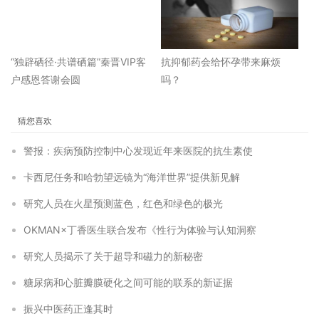
“独辟硒径·共谱硒篇”秦晋VIP客
抗抑郁药会给怀孕带来麻烦
户感恩答谢会圆
吗？
猜您喜欢
警报：疾病预防控制中心发现近年来医院的抗生素使
卡西尼任务和哈勃望远镜为“海洋世界”提供新见解
研究人员在火星预测蓝色，红色和绿色的极光
OKMAN×丁香医生联合发布《性行为体验与认知洞察
研究人员揭示了关于超导和磁力的新秘密
糖尿病和心脏瓣膜硬化之间可能的联系的新证据
振兴中医药正逢其时