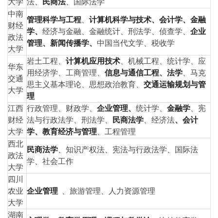
大学
法、
民商法
、国际法学
中南
管理科学与工程
、
计算机科学与技术、会计学、金融
财经
学、
经济与金融、金融统计、刑法学、侦查学、
企业
政法
管理、新闻传播学、
中国当代文学、税收学
大学
岩土工程、
计算机应用技术
、机械工程、统计学、应
华东
用经济学、工商管理、
信息与通信工程、法学
、马克
交通
思主义基本理论、思想
政治
教育、
交通运输规划与管
大学
理
江西
行政管理、财政学、
企业管理、
统计学、
金融学
、宪
财经
法与行政法学、刑法学、
民商法学
、经济法
、会计
大学
学、教育经济与管理
、工程管理
西北
民商法学
、知识产权法、宪法与行政法学、国际法
政法
学、社会工作
大学
四川
农业
企业管理
、旅游管理、人力资源管理
大学
湖南