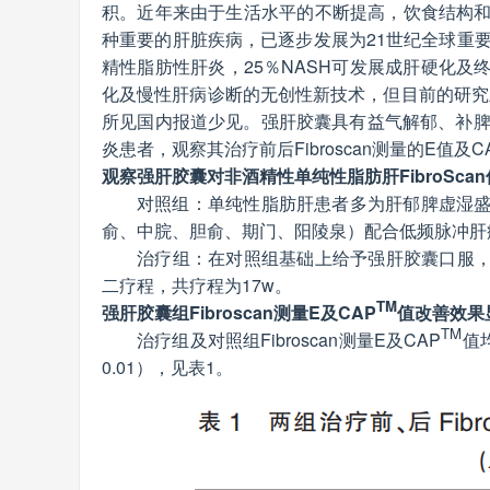
积。近年来由于生活水平的不断提高，饮食结构
种重要的肝脏疾病，已逐步发展为21世纪全球重
精性脂肪性肝炎，25％NASH可发展成肝硬化
化及慢性肝病诊断的无创性新技术，但目前的研究
所见国内报道少见。强肝胶囊具有益气解郁、补脾
炎患者，观察其治疗前后Fibroscan测量的E值及C
观察强肝胶囊对非酒精性单纯性脂肪肝FibroSca
对照组：单纯性脂肪肝患者多为肝郁脾虚湿
俞、中脘、胆俞、期门、阳陵泉）配合低频脉冲肝
治疗组：在对照组基础上给予强肝胶囊口服，2次
二疗程，共疗程为17w。
TM
强肝胶囊组Fibroscan测量E及CAP
值改善效果
TM
治疗组及对照组Fibroscan测量E及CAP
值
0.01），见表1。