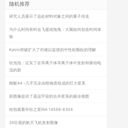
随机推荐
研究人员展示了远处材料对象之间的量子传送
为什么时间有时会飞逝或拖曳：大脑如何创造时间体
验
Katrin突破扩大了对难以捉摸的中性粒颗粒的理解
吹泡泡：证实了在等离子体等离子体中发射和驱动电
流的新
蜻蜓44 –几乎完全由暗物质组成的巨大星系
新图像提供了遥远宇宙的合并星系的最佳视图
哈勃观看年轻之星IRA 14568-6304
24壮观的航天飞机发射图像