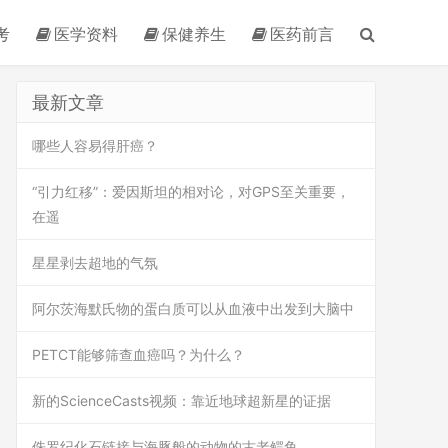
考
医学资料
保健养生
医药前言
最新文章
哪些人容易得肝癌？
“引力红移”：爱因斯坦的相对论，对GPS至关重要，
在遥
星星剥去超地的气氛
阿尔茨海默氏物的蛋白质可以从血液中出发到大脑中
PETCT能够筛查血癌吗？为什么？
新的ScienceCasts视频：靠近地球超新星的证据
侏罗纪化石链接与海豚般的动物的古老鳄鱼