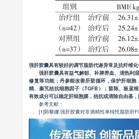
强肝胶囊具有较好的调节脂肪代谢异常及抗纤维化
强肝胶囊具有益气解郁、补脾养血、清热利
修复等功能；丹参能改善肝脏循环，保护肝细胞
精、秦艽拮抗细胞因子（TGFB）；茵陈、板蓝
有效成分可以稳定肝细胞膜，拮抗或清除自由基，
参考文献：
[1]郭黎娜.强肝胶囊对非酒精性单纯性脂肪肝FibroSc