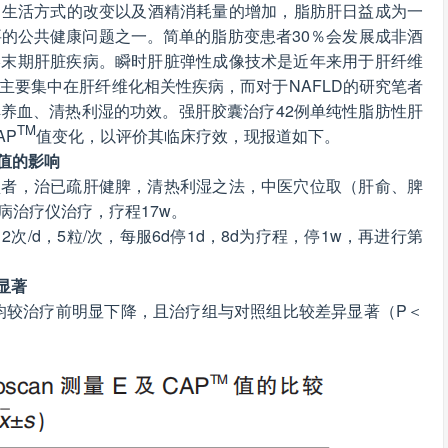
和生活方式的改变以及酒精消耗量的增加，脂肪肝日益成为一
要的公共健康问题之一。简单的脂肪变患者30％会发展成非酒
及终末期肝脏疾病。瞬时肝脏弹性成像技术是近年来用于肝纤维
主要集中在肝纤维化相关性疾病，而对于NAFLD的研究笔者
养血、清热利湿的功效。强肝胶囊治疗42例单纯性脂肪性肝
TM
AP
值变化，以评价其临床疗效，现报道如下。
n值的影响
盛者，治已疏肝健脾，清热利湿之法，中医穴位取（肝俞、脾
病治疗仪治疗，疗程17w。
/d，5粒/次，每服6d停1d，8d为疗程，停1w，再进行第
显著
均较治疗前明显下降，且治疗组与对照组比较差异显著（P＜