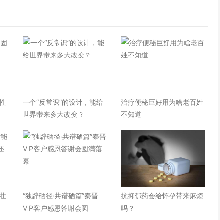
性
一个“反常识”的设计，能给
治疗便秘巨好用为啥老百姓
世界带来多大改变？
不知道
壮
“独辟硒径·共谱硒篇”秦晋
抗抑郁药会给怀孕带来麻烦
VIP客户感恩答谢会圆
吗？