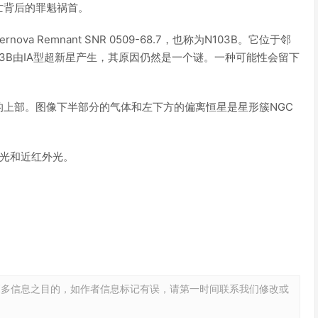
亡背后的罪魁祸首。
a Remnant SNR 0509-68.7，也称为N103B。它位于邻
103B由IA型超新星产生，其原因仍然是一个谜。一种可能性会留下
。
上部。图像下半部分的气体和左下方的偏离恒星是星形簇NGC
见光和近红外光。
更多信息之目的，如作者信息标记有误，请第一时间联系我们修改或