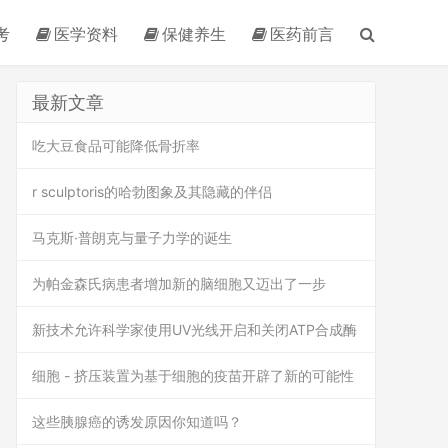
考
医学资料
保健养生
医药前言
最新文章
吃大豆食品可能降低骨折率
r sculptoris的哈勃图象及其隐藏的伴侣
马克斯·普朗克与量子力学的诞生
为帕金森氏病患者增加新的脑细胞又迈出了一步
新技术允许科学家使用UV光线开启和关闭ATP合成酶
细胞 - 挤压装置为基于细胞的疫苗开辟了新的可能性
这些胰腺癌的诱发原因你知道吗？