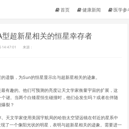
首页
健康新闻
医学参
A型超新星相关的恒星幸存者
 14:47:01
来源：
星的遗骸，为Sun的恒星显示出与超新星相关的迹象。
是最有趣的。他们可预测的亮度让天文学家衡量宇宙的扩展，这
一个谜。当两个白矮星恒生碰撞时，他们会发生吗？或者在伴随
到爆裂？
存。天文学家使用美国宇航局的哈勃太空望远镜在邻近的星系中
们发现了一个像阳光状的明星，表明与超新星相关的迹象。需要进一