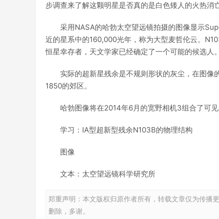
步调查来了解这颗明星是否真的是白色矮人的火热消
采用NASA的哈勃太空望远镜拍摄的图像显示Supernov
近的星系中的160,000光年，称为大型麦哲伦云。N
恒星幸存者，天文学家已经确定了一个可能的候选人
实际的超新星残余是不规则形状的灰尘，在图像的
1850的郊区。
哈勃图像将在2014年6月的宽野相机3组合了可
学习：IA型超新型残余N103B的物理结构
图像
文本：太空望远镜科学研究所
郑重声明：本文版权归原作者所有，转载文章仅为传播
删除，多谢。