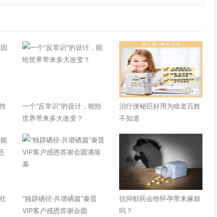
性
一个“反常识”的设计，能给
治疗便秘巨好用为啥老百姓
世界带来多大改变？
不知道
壮
“独辟硒径·共谱硒篇”秦晋
抗抑郁药会给怀孕带来麻烦
VIP客户感恩答谢会圆
吗？