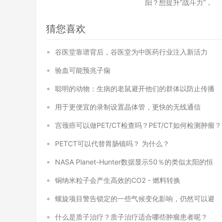
阳？想提升“战斗力”，
猜您喜欢
谷医堂靠谱背后，谷医堂为中医药行业注入新活力
验血可能预兆子痫
聪明的动物：生病的老鼠避开他们的群体以防止传播
用于更便宜的录制设置晶体管，更快的无线通信
宫颈癌可以做PET/CT检查吗？PET/CT如何检测肿瘤？
PETCT可以代替胃肠镜吗？ 为什么？
NASA Planet-Hunter数据显示50％的类似太阳的恒
铜纳米粒子会产生高效的CO2 - 燃料转换
螺旋项目警告锁定的一些气候变化影响，仍然可以避
什么是质子治疗？质子治疗适合哪些肿瘤患者呢？