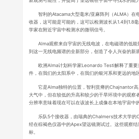
新观测可能性，并提高了望远镜在宇宙中寻找水的能
智利的Atacama大型毫米/亚麻阵列（ALM
收器，这可能是可能的，这可以检测波长从1.4到1.8
学家在附近宇宙中检测水的微弱信号。
Alma观察来自宇宙的无线电波，在电磁谱的低能
到这一无线电频谱的全新部分，创造了令人兴奋的新
欧洲Alma计划科学家Leonardo Testi
件，在我们的太阳系中，在我们的银河系和更远的地区
它是Alma独特的位置，智利贫瘠的Chajnant
大气中，但在较低的升高和较少的干旱环境中的观察者
分辨率意味着现在可以在该波长上成像在本地宇宙中
乐队5个接收器，由瑞典的Chalmers技术大学的Onsa
经在棕褐色仪器中的Apex望远镜测试过。这些观察结
标。