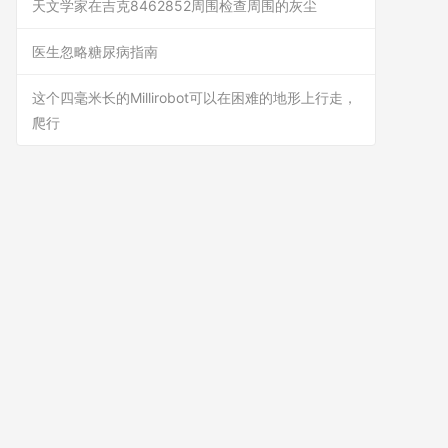
天文学家在吉克8462852周围检查周围的灰尘
医生忽略糖尿病指南
这个四毫米长的Millirobot可以在困难的地形上行走，
爬行