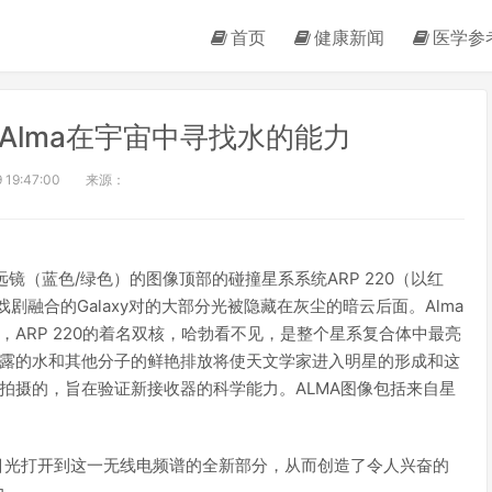
首页
健康新闻
医学参
Alma在宇宙中寻找水的能力
 19:47:00
来源：
空间望远镜（蓝色/绿色）的图像顶部的碰撞星系系统ARP 220（以红
剧融合的Galaxy对的大部分光被隐藏在灰尘的暗云后面。Alma
ARP 220的着名双核，哈勃看不见，是整个星系复合体中最亮
透露的水和其他分子的鲜艳排放将使天文学家进入明星的形成和这
拍摄的，旨在验证新接收器的科学能力。ALMA图像包括来自星
将目光打开到这一无线电频谱的全新部分，从而创造了令人兴奋的