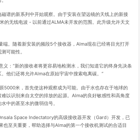
力。
A）在电磁谱的新系列中开始观察。由于安装在望远镜的天线上的新接
毫米的无线电波 - 以前通过ALMA未开发的范围。此升级允许天文
量端。随着新安装的频段5个接收器，Alma现在已经将目光打开
观测可能性。
解释了重要意义：“新的接收者将更容易地检测水，我们知道它的终身先决条
。他们还将允许Alma在原始宇宙中搜索电离碳。“
or高原5000米，首先使这种观察成为可能。由于水也存在于地球的
难以识别来自太空的排放的起源。Alma的良好敏感性和高角度
的水中的甚至水的微弱信号。
la Space Indectatory的高级接收器开发（Gard）开发，已
果也至关重要，帮助选择与Alma的第一个接收机测试的合适目