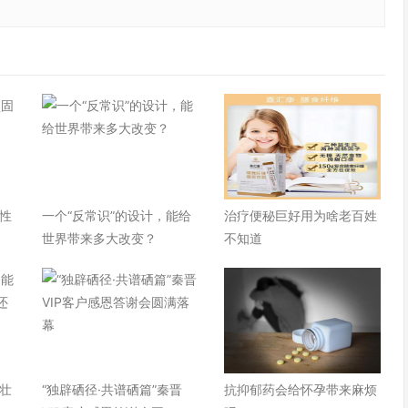
性
一个“反常识”的设计，能给
治疗便秘巨好用为啥老百姓
世界带来多大改变？
不知道
壮
“独辟硒径·共谱硒篇”秦晋
抗抑郁药会给怀孕带来麻烦