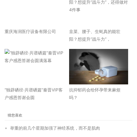
重庆海润医疗设备有限公司
韭菜、腰子、生蚝真的能壮
阳？想提升“战斗力”，
“独辟硒径·共谱硒篇”秦晋VIP客
抗抑郁药会给怀孕带来麻烦
户感恩答谢会圆
吗？
猜您喜欢
举重的前几个星期加强了神经系统，而不是肌肉