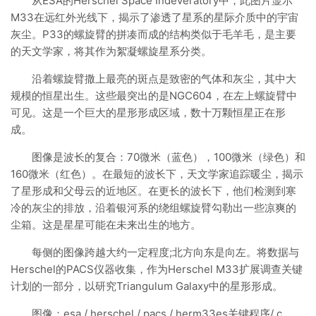
从ESA的Herschel Space Indeveratory中，此图片显示
M33在远红外光线下，揭示了渗透了星系的星际介质中的宇宙
灰尘。P33的螺旋臂的拼凑而成的结构类似于毛羊毛，是主要
的天文学家，将其作为絮凝螺旋星系分类。
沿着螺旋臂撒上最亮的斑点是致密的气体和灰尘，其中大
规模的恒星出生。这些最突出的是NGC604，在左上螺旋臂中
可见。这是一个巨大的星形形成区域，数十万颗恒星正在形
成。
图像是波长的复合：70微米（蓝色），100微米（绿色）和
160微米（红色）。在最短的波长下，天文学家追踪暖尘，揭示
了星形成和父母云的近地区。在更长的波长下，他们检测到寒
冷的灰尘的排放，沿着银河系的绕组螺旋臂勾勒出一些凉爽的
尘箱。这是星星可能在未来出生的地方。
每侧的图像跨越大约一定程度;北方向东是向左。将数据与
Herschel的PACS仪器收集，作为Herschel M33扩展调查关键
计划的一部分，以研究Triangulum Galaxy中的星形形成。
图像：esa / herschel / pacs / herm33es关键程序/ c。