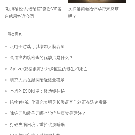
“独辟硒径·共谱硒篇”秦晋VIP客
抗抑郁药会给怀孕带来麻烦
户感恩答谢会圆
吗？
猜您喜欢
玩电子游戏可以增加大脑容量
食道癌内镜检查的优缺点是什么？
Spitzer观察银河系外缘恒星的诞生和死亡
研究人员在黑洞附近测量磁场
本周的ESO图像：微透镜神秘
跨物种的进化研究表明灵长类语音信箱正在迅速发展
速锋刀和质子刀哪个治疗肿瘤效果更好？
打破失眠困境，重拾优质睡眠