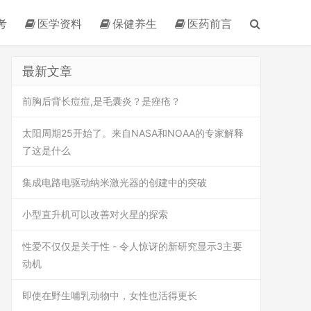
考
医学资料
保健养生
医药前言
最新文章
前胸后背长痘痘,是毛囊炎？是痤疮？
太阳周期25开始了。来自NASA和NOAA的专家解释
了这是什么
集成电路电驱动纳米激光器的创建中的突破
小型直升机可以改善对火星的探索
性爱不仅仅是关于性 - 令人惊讶的新研究显示3主要
动机
即使在野生哺乳动物中，女性也活得更长