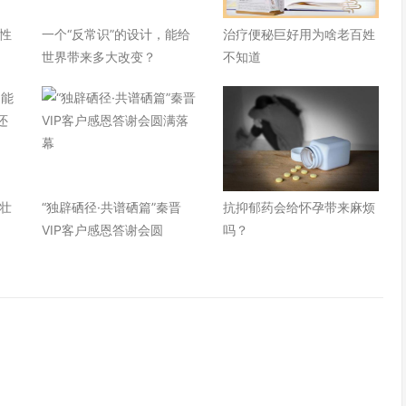
性
一个“反常识”的设计，能给
治疗便秘巨好用为啥老百姓
世界带来多大改变？
不知道
壮
“独辟硒径·共谱硒篇”秦晋
抗抑郁药会给怀孕带来麻烦
VIP客户感恩答谢会圆
吗？