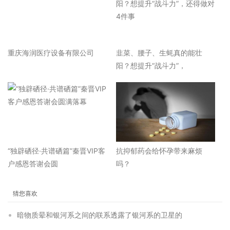
重庆海润医疗设备有限公司
韭菜、腰子、生蚝真的能壮
阳？想提升“战斗力”，
“独辟硒径·共谱硒篇”秦晋VIP客
抗抑郁药会给怀孕带来麻烦
户感恩答谢会圆
吗？
猜您喜欢
暗物质晕和银河系之间的联系透露了银河系的卫星的