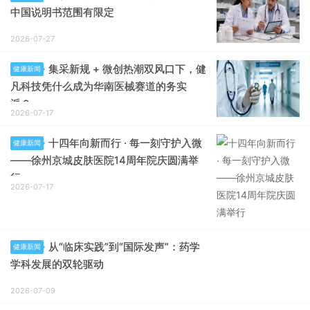
中国说明书范围有限定
2026-07-27
集采新规 + 微创热潮双风口下，健
健康新闻
凡科技凭什么成为华南医械赛道的务实
派？
2026-07-17
十四年向新而行 · 每一刻守护入微
健康新闻
——徐州京城皮肤医院14周年院庆圆满举
行
2026-07-17
从“临床实践”到“国际发声”：药学
健康新闻
学科发展的双轮驱动
2026-07-09